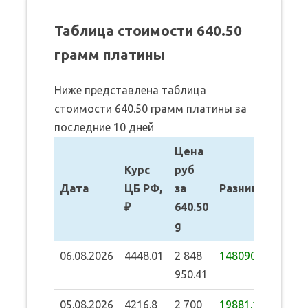
Таблица стоимости 640.50
грамм платины
Ниже представлена таблица
стоимости 640.50 грамм платины за
последние 10 дней
Цена
Курс
руб
Дата
ЦБ РФ,
за
Разница
₽
640.50
g
06.08.2026
4448.01
2 848
148090.01
950.41
05.08.2026
4216.8
2 700
19881.12