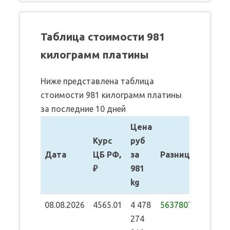
Таблица стоимости 981
килограмм платины
Ниже представлена таблица
стоимости 981 килограмм платины
за последние 10 дней
Цена
Курс
руб
Дата
ЦБ РФ,
за
Разница
₽
981
kg
08.08.2026
4565.01
4 478
56378070
274